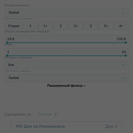
Жилой комплекс
Любой
Количество комнат
Любой
Студия
1
1+
2
2+
3
3+
4+
ЖК Имбирь
Общая приведенная площадь
ЖК Щёлоковский
‐
Этаж
ЖК Гранд-квартал Бетанкур
‐
ЖК Смородина
Готовые квартиры
ЖК Дом на Маяковского
Все
ЖК Парковый квартал (Саров)
Наличие отделки
Все
Любой
Да
Расширенный фильтр
Любой
Нет
Под ключ
Нет
Черновая
Сортировать по
Площади
ЖК Дом на Маяковского
Дом 1