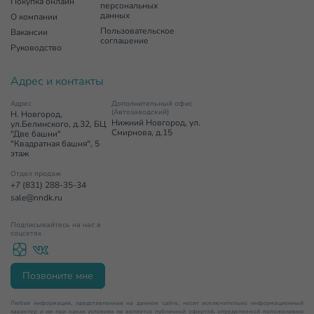
Покупка онлайн
персональных
данных
О компании
Пользовательское
Вакансии
соглашение
Руководство
Адрес и контакты
Адрес
Дополнительный офис
(Автозаводский)
Н. Новгород,
Нижний Новгород, ул.
ул.Белинского, д.32, БЦ
Смирнова, д.15
"Две башни"
"Квадратная башня", 5
этаж
Отдел продаж
+7 (831) 288-35-34
sale@nndk.ru
Подписывайтесь на нас в
соцсетях
Позвоните мне
Любая информация, представленная на данном сайте, носит исключительно информационный
характер и ни при каких условиях не является публичной офертой, определяемой положениями