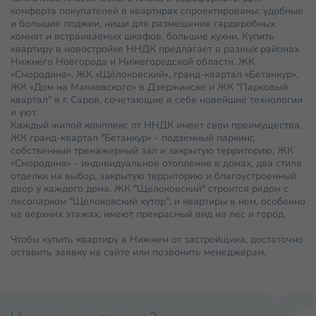
комфорта покупателей в квартирах спроектированы: удобные
и большие лоджии, ниши для размещения гардеробных
комнат и встраиваемых шкафов, большие кухни. Купить
квартиру в новостройке ННДК предлагает в разных районах
Нижнего Новгорода и Нижегородской области. ЖК
«Смородина», ЖК «Щёлоковский», гранд-квартал «Бетанкур»,
ЖК «Дом на Маяковского» в Дзержинске и ЖК "Парковый
квартал" в г. Саров, сочетающие в себе новейшие технологии
и уют.
Каждый жилой комплекс от ННДК имеет свои преимущества.
ЖК гранд-квартал "Бетанкур» - подземный паркинг,
собственный тренажерный зал и закрытую территорию, ЖК
«Смородина» - индивидуальное отопление в домах, два стиля
отделки на выбор, закрытую территорию и благоустроенный
двор у каждого дома. ЖК "Щелоковский" строится рядом с
лесопарком "Щелоковский хутор", и квартиры в нем, особенно
на верхних этажах, имеют прекрасный вид на лес и город.
Чтобы купить квартиру в Нижнем от застройщика, достаточно
оставить заявку на сайте или позвонить менеджерам.