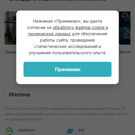
Нажимая «Принимаю», вы даете
согласие на
обработку файлов cookie и
технических данных
для обеспечения
работы сайта, проведения
статистических исследований и
Ландшафтный дизайн
Закрытая придомовая
Эргоно
улучшения пользовательского опыта.
территория
Принимаю
Ипотека
Жилые Комплексы ННДК аккредитованы в ведущих банках России. В
офисе застройщика Вы можете получить консультацию и подать заявку
на одобрение ипотеки.
СБЕРБАНК
ВТБ