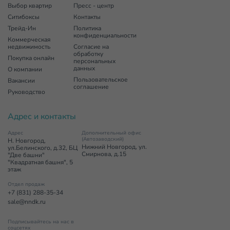
Выбор квартир
Пресс - центр
Ситибоксы
Контакты
Трейд-Ин
Политика
конфиденциальности
Коммерческая
недвижимость
Согласие на
обработку
Покупка онлайн
персональных
данных
О компании
Пользовательское
Вакансии
соглашение
Руководство
Адрес и контакты
Адрес
Дополнительный офис
(Автозаводский)
Н. Новгород,
Нижний Новгород, ул.
ул.Белинского, д.32, БЦ
Смирнова, д.15
"Две башни"
"Квадратная башня", 5
этаж
Отдел продаж
+7 (831) 288-35-34
sale@nndk.ru
Подписывайтесь на нас в
соцсетях