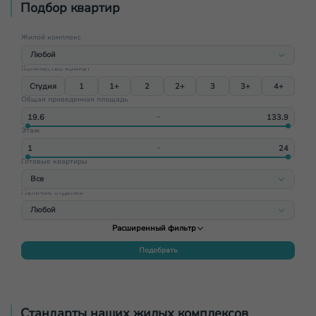
Подбор квартир
Жилой комплекс
Любой
Количество комнат
Любой
Студия
1
1+
2
2+
3
3+
4+
ЖК Имбирь
Общая приведенная площадь
ЖК Щёлоковский
‐
Этаж
ЖК Гранд-квартал Бетанкур
‐
ЖК Смородина
Готовые квартиры
ЖК Дом на Маяковского
Все
ЖК Парковый квартал (Саров)
Наличие отделки
Все
Любой
Да
Расширенный фильтр
Любой
Нет
Под ключ
Подобрать
Нет
Черновая
Стандарты наших жилых комплексов