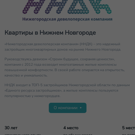
Квартиры в Нижнем Новгороде
«Нижегородская девелоперская компания» (ННДК) – это надежный
застройщик многоквартирных домов на рынке Нижнего Новгорода.
Руководствуясь девизом «Строим будущее, сохраняя ценности»,
компания с 2012 года возводит многоэтажные жилые комплексы
повышенной комфортности. В своей работе опирается на открытость,
качество и уникальность.
ННДК входит в ТОП-5 застройщиков Нижегородской области по данным
«Единого ресурса застройщиков», а жилые комплексы пользуются
популярностью у нижегородцев.
О компании
30 лет
4 место
5 мест
строительного опыта
по объему ввода
по пот