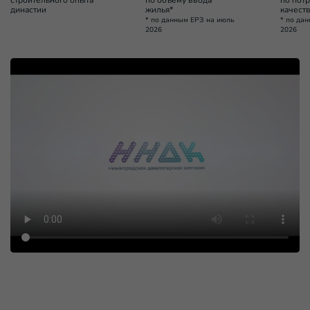
династии
жилья*
качест
* по данным ЕРЗ на июль
* по да
2026
2026