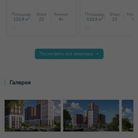
Площадь
Этаж
Комнат
Площадь
Этаж
Комн
2
2
133.9
м
23
4+
133.9
м
22
4+
Посмотреть все квартиры
Галерея