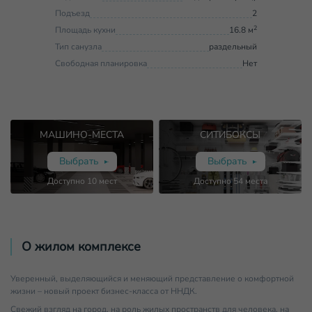
Подъезд
2
2
Площадь кухни
16.8 м
Тип санузла
раздельный
Свободная планировка
Нет
МАШИНО-МЕСТА
СИТИБОКСЫ
Выбрать
Выбрать
Доступно
10
мест
Доступно
54
места
О жилом комплексе
Уверенный, выделяющийся и меняющий представление о комфортной
жизни – новый проект бизнес-класса от ННДК.
Свежий взгляд на город, на роль жилых пространств для человека, на