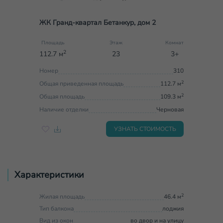
ЖК Гранд-квартал Бетанкур, дом 2
Площадь
Этаж
Комнат
2
112.7 м
23
3+
Номер
310
2
Общая приведенная площадь
112.7 м
2
Общая площадь
109.3 м
Наличие отделки
Черновая
УЗНАТЬ СТОИМОСТЬ
Характеристики
2
Жилая площадь
46.4 м
Тип балкона
лоджия
Вид из окон
во двор и на улицу