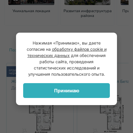
Уникальная локация
Развитая инфраструктура
Прива
района
Нажимая «Принимаю», вы даете
согласие на
обработку файлов cookie и
Позволь себе больше
Похожие варианты
технических данных
для обеспечения
работы сайта, проведения
статистических исследований и
отделка
отделка
черновая
черновая
улучшения пользовательского опыта.
ЖК Гранд-квартал Бетанкур
ЖК Гранд-квартал Бетан
Дом 2
Дом 2
Принимаю