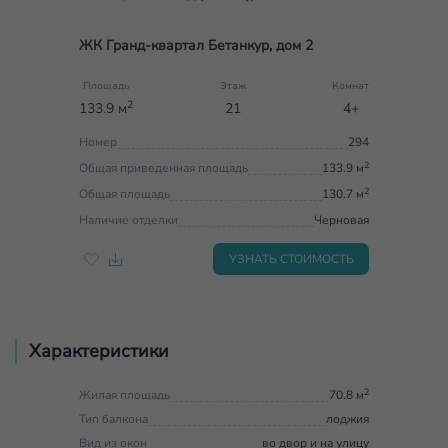
ЖК Гранд-квартал Бетанкур, дом 2
Площадь
Этаж
Комнат
2
133.9 м
21
4+
Номер
294
2
Общая приведенная площадь
133.9 м
2
Общая площадь
130.7 м
Наличие отделки
Черновая
УЗНАТЬ СТОИМОСТЬ
Характеристики
2
Жилая площадь
70.8 м
Тип балкона
лоджия
Вид из окон
во двор и на улицу