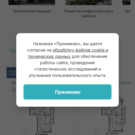
Уникальная локация
Развитая инфраструктура
Прива
района
Нажимая «Принимаю», вы даете
согласие на
обработку файлов cookie и
Похожие варианты
технических данных
для обеспечения
работы сайта, проведения
статистических исследований и
отделка
отделка
черновая
черновая
улучшения пользовательского опыта.
ЖК Гранд-квартал Бетанкур
ЖК Гранд-квартал Бетан
Дом 2
Дом 2
Принимаю