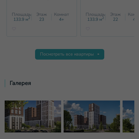
Площадь
Этаж
Комнат
Площадь
Этаж
Комн
2
2
133.9
м
23
4+
133.9
м
22
4+
Посмотреть все квартиры
Галерея