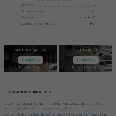
Подъезд
2
2
Площадь кухни
13 м
Тип санузла
раздельный
Свободная планировка
Нет
МАШИНО-МЕСТА
СИТИБОКСЫ
Выбрать
Выбрать
Доступно
11
мест
Доступно
53
места
О жилом комплексе
Уверенный, выделяющийся и меняющий представление о комфортной
жизни – новый проект бизнес-класса от ННДК.
Свежий взгляд на город, на роль жилых пространств для человека, на