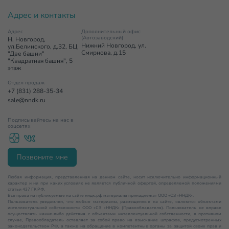
Адрес и контакты
Адрес
Дополнительный офис
(Автозаводский)
Н. Новгород,
Нижний Новгород, ул.
ул.Белинского, д.32, БЦ
Смирнова, д.15
"Две башни"
"Квадратная башня", 5
этаж
Отдел продаж
+7 (831) 288-35-34
sale@nndk.ru
Подписывайтесь на нас в
соцсетях
Позвоните мне
Любая информация, представленная на данном сайте, носит исключительно информационный
характер и ни при каких условиях не является публичной офертой, определяемой положениями
статьи 437 ГК РФ.
Все права на публикуемые на сайте нндк.рф материалы принадлежат ООО «СЗ «ННДК».
Пользователь уведомлен, что любые материалы, размещенные на сайте, являются объектами
интеллектуальной собственности ООО «СЗ «ННДК» (Правообладателя). Пользователь не вправе
осуществлять какие-либо действия с объектами интеллектуальной собственности, в противном
случае, Правообладатель оставляет за собой право на взыскание штрафов, предусмотренных
законодательством РФ, а также на обращение в компетентные органы за защитой своих прав и