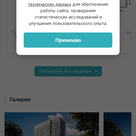
технических данных
для обеспечения
работы сайта, проведения
статистических исследований и
улучшения пользовательского опыта.
Площадь
Этаж
Комнат
Площадь
Этаж
Комн
2
2
36.8
м
17
1+
59.8
м
17
2+
Принимаю
Посмотреть все квартиры
Галерея