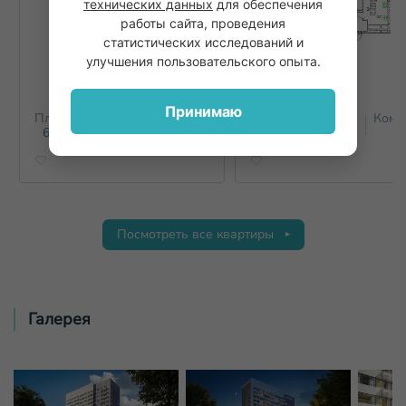
технических данных
для обеспечения
работы сайта, проведения
статистических исследований и
улучшения пользовательского опыта.
Принимаю
Площадь
Этаж
Комнат
Площадь
Этаж
Комн
2
2
67.7
м
17
2+
64
м
17
3
Посмотреть все квартиры
Галерея