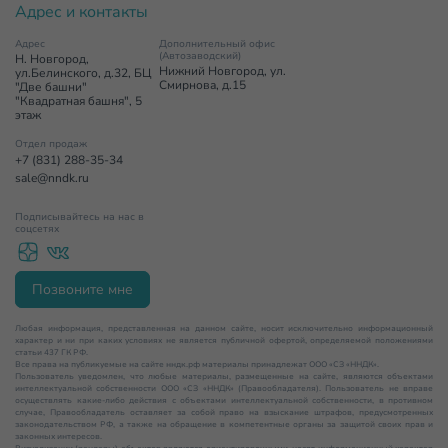
Адрес и контакты
Адрес
Дополнительный офис
(Автозаводский)
Н. Новгород,
Нижний Новгород, ул.
ул.Белинского, д.32, БЦ
Смирнова, д.15
"Две башни"
"Квадратная башня", 5
этаж
Отдел продаж
+7 (831) 288-35-34
sale@nndk.ru
Подписывайтесь на нас в
соцсетях
Позвоните мне
Любая информация, представленная на данном сайте, носит исключительно информационный
характер и ни при каких условиях не является публичной офертой, определяемой положениями
статьи 437 ГК РФ.
Все права на публикуемые на сайте нндк.рф материалы принадлежат ООО «СЗ «ННДК».
Пользователь уведомлен, что любые материалы, размещенные на сайте, являются объектами
интеллектуальной собственности ООО «СЗ «ННДК» (Правообладателя). Пользователь не вправе
осуществлять какие-либо действия с объектами интеллектуальной собственности, в противном
случае, Правообладатель оставляет за собой право на взыскание штрафов, предусмотренных
законодательством РФ, а также на обращение в компетентные органы за защитой своих прав и
законных интересов.