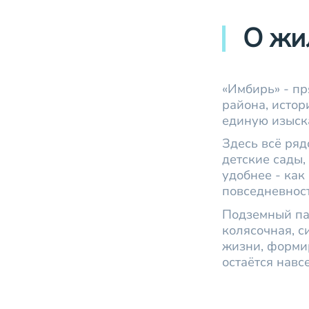
О жи
«Имбирь» - пр
района, истор
единую изыск
Здесь всё ряд
детские сады,
удобнее - ка
повседневност
Подземный па
колясочная, с
жизни, формир
остаётся навсе