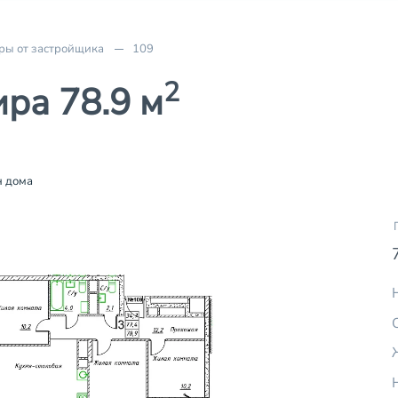
ры от застройщика
109
2
ра 78.9 м
 дома