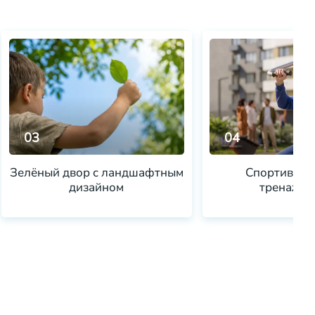
03
04
Зелёный двор с ландшафтным
Спортивная 
дизайном
тренажёр