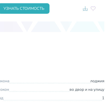
УЗНАТЬ СТОИМОСТЬ
лкона
лоджия
 окон
во двор и на улицу
зд
1