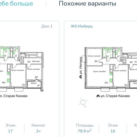
ебе больше
Похожие варианты
Дом 1
ЖК Имбирь
Этаж
Комнат
Площадь
Этаж
К
2
17
3+
78.9
м
16