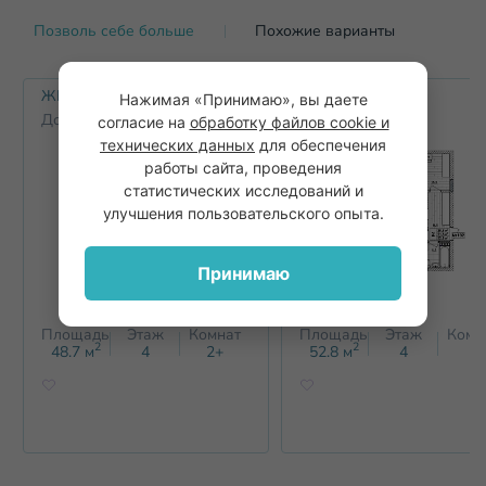
Позволь себе больше
Похожие варианты
ЖК Смородина
ЖК Смородина
Нажимая «Принимаю», вы даете
Дом 2
Дом 2
согласие на
обработку файлов cookie и
технических данных
для обеспечения
работы сайта, проведения
статистических исследований и
улучшения пользовательского опыта.
Принимаю
Площадь
Этаж
Комнат
Площадь
Этаж
Комн
2
2
48.7
м
4
2+
52.8
м
4
2