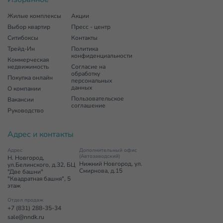
Жилые комплексы
Акции
Выбор квартир
Пресс - центр
Ситибоксы
Контакты
Трейд-Ин
Политика
конфиденциальности
Коммерческая
недвижимость
Согласие на
обработку
Покупка онлайн
персональных
данных
О компании
Пользовательское
Вакансии
соглашение
Руководство
Адрес и контакты
Адрес
Дополнительный офис
(Автозаводский)
Н. Новгород,
Нижний Новгород, ул.
ул.Белинского, д.32, БЦ
Смирнова, д.15
"Две башни"
"Квадратная башня", 5
этаж
Отдел продаж
+7 (831) 288-35-34
sale@nndk.ru