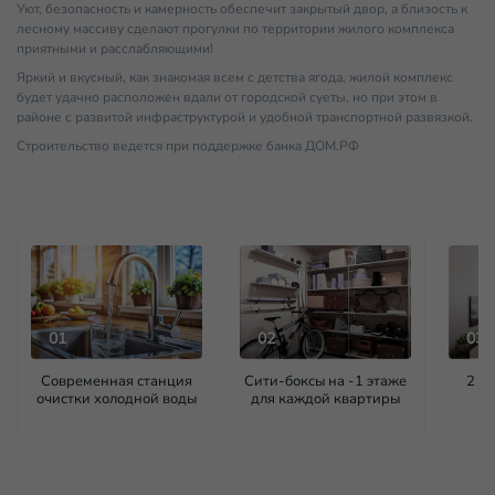
Уют, безопасность и камерность обеспечит закрытый двор, а близость к
лесному массиву сделают прогулки по территории жилого комплекса
приятными и расслабляющими!
Яркий и вкусный, как знакомая всем с детства ягода, жилой комплекс
будет удачно расположен вдали от городской суеты, но при этом в
районе с развитой инфраструктурой и удобной транспортной развязкой.
Строительство ведется при поддержке банка ДОМ.РФ
01
02
03
Современная станция
Сити-боксы на -1 этаже
2 с
очистки холодной воды
для каждой квартиры