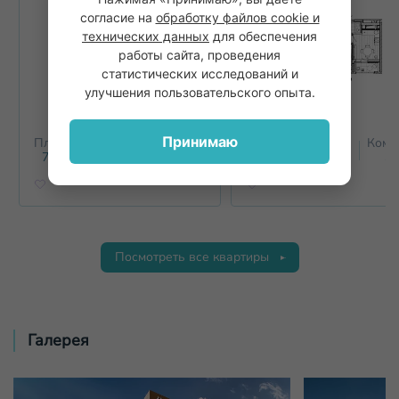
согласие на
обработку файлов cookie и
технических данных
для обеспечения
работы сайта, проведения
статистических исследований и
улучшения пользовательского опыта.
Принимаю
Площадь
Этаж
Комнат
Площадь
Этаж
Комн
2
2
71.7
м
15
3+
56.4
м
15
3
Посмотреть все квартиры
Галерея