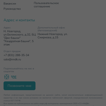
Пользовательское
Вакансии
соглашение
Руководство
Адрес и контакты
Адрес
Дополнительный офис
(Автозаводский)
Н. Новгород,
Нижний Новгород, ул.
ул.Белинского, д.32, БЦ
Смирнова, д.15
"Две башни"
"Квадратная башня", 5
этаж
Отдел продаж
+7 (831) 288-35-34
sale@nndk.ru
Подписывайтесь на нас в
соцсетях
Позвоните мне
Любая информация, представленная на данном сайте, носит исключительно информационный
характер и ни при каких условиях не является публичной офертой, определяемой положениями
статьи 437 ГК РФ.
Все права на публикуемые на сайте нндк.рф материалы принадлежат ООО «СЗ «ННДК».