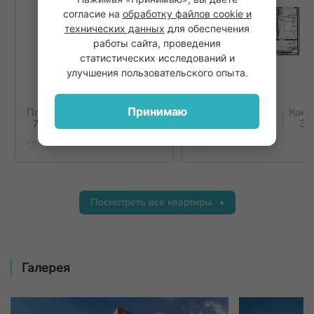
согласие на
обработку файлов cookie и
технических данных
для обеспечения
работы сайта, проведения
статистических исследований и
улучшения пользовательского опыта.
Принимаю
Площадь
Этаж
Комнат
Площадь
Этаж
Комн
2
2
71.7
м
15
3+
71.7
м
11
3+
Посмотреть все квартиры
Галерея