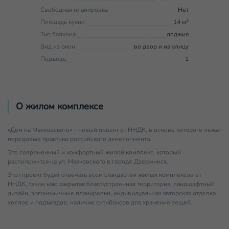
Свободная планировка
Нет
2
Площадь кухни
14 м
Тип балкона
лоджия
Вид из окон
во двор и на улицу
Подъезд
1
О жилом комплексе
«Дом на Маяковского» – новый проект от ННДК, в основе которого лежат
передовые практики российского девелопмента.
Это современный и комфортный жилой комплекс, который
расположится на ул. Маяковского в городе Дзержинск.
Этот проект будет отвечать всем стандартам жилых комплексов от
ННДК, таким как: закрытая благоустроенная территория, ландшафтный
дизайн, эргономичные планировки, индивидуальная авторская отделка
холлов и подъездов, наличие ситибоксов для хранения вещей.