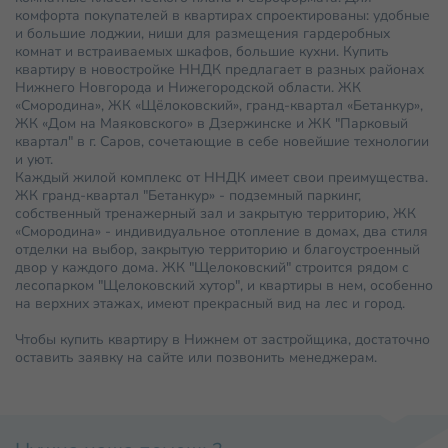
комфорта покупателей в квартирах спроектированы: удобные
и большие лоджии, ниши для размещения гардеробных
комнат и встраиваемых шкафов, большие кухни. Купить
квартиру в новостройке ННДК предлагает в разных районах
Нижнего Новгорода и Нижегородской области. ЖК
«Смородина», ЖК «Щёлоковский», гранд-квартал «Бетанкур»,
ЖК «Дом на Маяковского» в Дзержинске и ЖК "Парковый
квартал" в г. Саров, сочетающие в себе новейшие технологии
и уют.
Каждый жилой комплекс от ННДК имеет свои преимущества.
ЖК гранд-квартал "Бетанкур» - подземный паркинг,
собственный тренажерный зал и закрытую территорию, ЖК
«Смородина» - индивидуальное отопление в домах, два стиля
отделки на выбор, закрытую территорию и благоустроенный
двор у каждого дома. ЖК "Щелоковский" строится рядом с
лесопарком "Щелоковский хутор", и квартиры в нем, особенно
на верхних этажах, имеют прекрасный вид на лес и город.
Чтобы купить квартиру в Нижнем от застройщика, достаточно
оставить заявку на сайте или позвонить менеджерам.