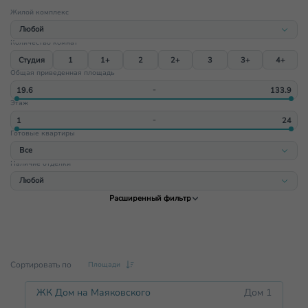
Жилой комплекс
Любой
Количество комнат
Любой
Студия
1
1+
2
2+
3
3+
4+
ЖК Имбирь
Общая приведенная площадь
ЖК Щёлоковский
‐
Этаж
ЖК Гранд-квартал Бетанкур
‐
ЖК Смородина
Готовые квартиры
ЖК Дом на Маяковского
Все
ЖК Парковый квартал (Саров)
Наличие отделки
Все
Любой
Да
Расширенный фильтр
Любой
Нет
Под ключ
Нет
Черновая
Сортировать по
Площади
ЖК Дом на Маяковского
Дом 1