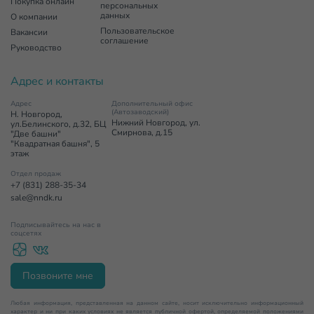
Покупка онлайн
персональных
данных
О компании
Пользовательское
Вакансии
соглашение
Руководство
Адрес и контакты
Адрес
Дополнительный офис
(Автозаводский)
Н. Новгород,
Нижний Новгород, ул.
ул.Белинского, д.32, БЦ
Смирнова, д.15
"Две башни"
"Квадратная башня", 5
этаж
Отдел продаж
+7 (831) 288-35-34
sale@nndk.ru
Подписывайтесь на нас в
соцсетях
Позвоните мне
Любая информация, представленная на данном сайте, носит исключительно информационный
характер и ни при каких условиях не является публичной офертой, определяемой положениями