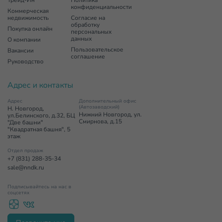
Трейд-Ин
Политика
конфиденциальности
Коммерческая
недвижимость
Согласие на
обработку
Покупка онлайн
персональных
данных
О компании
Пользовательское
Вакансии
соглашение
Руководство
Адрес и контакты
Адрес
Дополнительный офис
(Автозаводский)
Н. Новгород,
Нижний Новгород, ул.
ул.Белинского, д.32, БЦ
Смирнова, д.15
"Две башни"
"Квадратная башня", 5
этаж
Отдел продаж
+7 (831) 288-35-34
sale@nndk.ru
Подписывайтесь на нас в
соцсетях