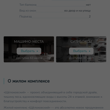
Тип балкона
нет
Вид из окон
во двор и на улицу
Подъезд
2
МАШИНО-МЕСТА
СИТИБОКСЫ
Выбрать
Выбрать
Доступно
63
места
Доступно
37
мест
О жилом комплексе
«Щёлоковский» – проект, объединяющий в себе городской драйв,
тишину леса, вдохновляющие виды с высоты 24-х этажей, внимание к
благоустройству и комфорт повседневности.
Жилой комплекс «Щёлоковский» — это абсолютно новое продуманное