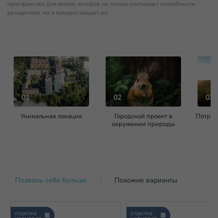
пространство для жизни, которое не только учитывает потребности
резидентов, но и предвосхищает их.
01
02
03
Уникальная локация
Городской проект в
Потряс
окружении природы
Позволь себе больше
Похожие варианты
отделка
отделка
черновая
черновая