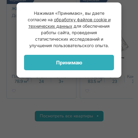
ЖК Щёлоковский
ЖК Щёлоковский
Нажимая «Принимаю», вы даете
Дом 1
Дом 1
согласие на
обработку файлов cookie и
технических данных
для обеспечения
работы сайта, проведения
статистических исследований и
улучшения пользовательского опыта.
Принимаю
Площадь
Этаж
Комнат
Площадь
Этаж
Комн
2
2
78.9
м
24
3+
83.5
м
23
3+
Посмотреть все квартиры