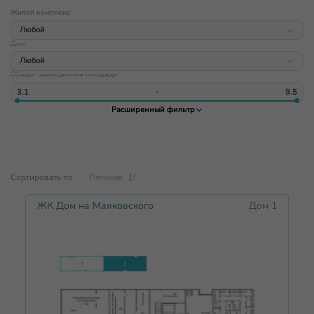
Жилой комплекс
Любой
Дом
Любой
Любой
ЖК Имбирь
Общая приведенная площадь
Любой
ЖК Щёлоковский
‐
Дом 1
ЖК Гранд-квартал Бетанкур
Расширенный фильтр
Дом 2
ЖК Смородина
Дом 3
ЖК Дом на Маяковского
Дом 4
Сортировать по
Площади
ЖК Дом на Маяковского
Дом 1