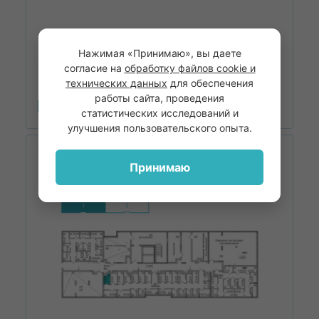
Нажимая «Принимаю», вы даете
2
Площадь
3.5
м
согласие на
обработку файлов cookie и
технических данных
для обеспечения
работы сайта, проведения
Забронировать
статистических исследований и
улучшения пользовательского опыта.
ЖК Дом на Маяковского
Дом 1
Принимаю