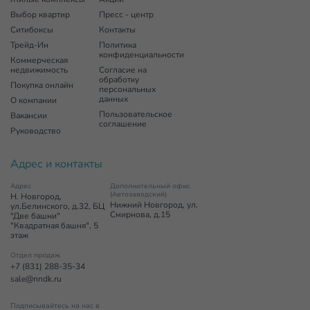
Выбор квартир
Пресс - центр
Ситибоксы
Контакты
Трейд-Ин
Политика
конфиденциальности
Коммерческая
недвижимость
Согласие на
обработку
Покупка онлайн
персональных
данных
О компании
Пользовательское
Вакансии
соглашение
Руководство
Адрес и контакты
Адрес
Дополнительный офис
(Автозаводский)
Н. Новгород,
Нижний Новгород, ул.
ул.Белинского, д.32, БЦ
Смирнова, д.15
"Две башни"
"Квадратная башня", 5
этаж
Отдел продаж
+7 (831) 288-35-34
sale@nndk.ru
Подписывайтесь на нас в