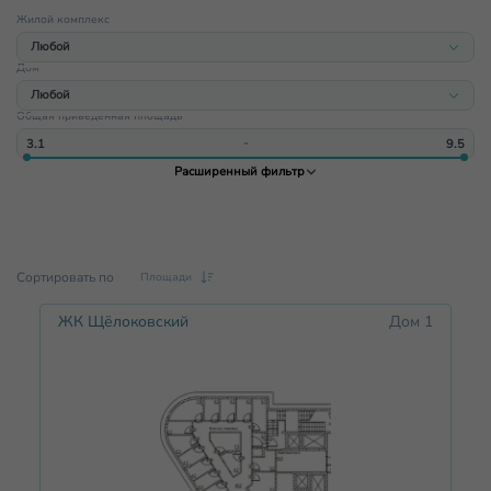
Жилой комплекс
Любой
Дом
Любой
Любой
ЖК Имбирь
Общая приведенная площадь
Любой
ЖК Щёлоковский
‐
Дом 1
ЖК Гранд-квартал Бетанкур
Расширенный фильтр
Дом 2
ЖК Смородина
Дом 3
ЖК Дом на Маяковского
Дом 4
Сортировать по
Площади
ЖК Щёлоковский
Дом 1