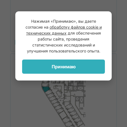
Нажимая «Принимаю», вы даете
2
Площадь
6.8
м
согласие на
обработку файлов cookie и
технических данных
для обеспечения
работы сайта, проведения
Забронировать
статистических исследований и
улучшения пользовательского опыта.
ЖК Щёлоковский
Дом 1
Принимаю