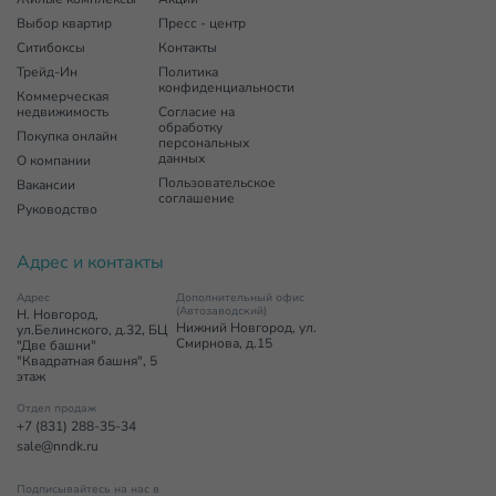
Выбор квартир
Пресс - центр
Ситибоксы
Контакты
Трейд-Ин
Политика
конфиденциальности
Коммерческая
недвижимость
Согласие на
обработку
Покупка онлайн
персональных
данных
О компании
Пользовательское
Вакансии
соглашение
Руководство
Адрес и контакты
Адрес
Дополнительный офис
(Автозаводский)
Н. Новгород,
Нижний Новгород, ул.
ул.Белинского, д.32, БЦ
Смирнова, д.15
"Две башни"
"Квадратная башня", 5
этаж
Отдел продаж
+7 (831) 288-35-34
sale@nndk.ru
Подписывайтесь на нас в