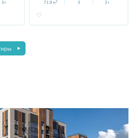
2
3+
71.9
м
3
2+
тиры