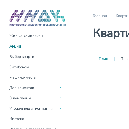
Главная
Кварти
Кварти
Жилые комплексы
Акции
О компании
О компании
Акции
Трейд-Ин
Руководство
Для жителей
Выбор квартир
План
План
Материнский капитал
Социальная
Госуслуги Дом
Ситибоксы
ответственность
Выдача ключей
Контакты
Машино-места
Вакансии
Оформление
Для клиентов
собственности
Новости
О компании
Возврат налогового вычета
Контакты для СМИ
Управляющая компания
Покупка онлайн
СМИ о нас
Ипотека
Инвестиции в
недвижимость