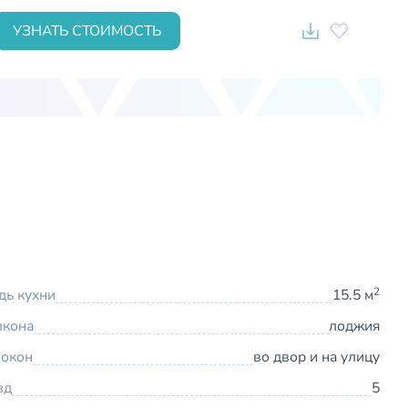
УЗНАТЬ СТОИМОСТЬ
2
ь кухни
15.5 м
лкона
лоджия
 окон
во двор и на улицу
зд
5