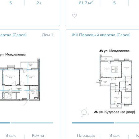
2
5
2+
61.7
м
5
артал (Саров)
Дом 1
ЖК Парковый квартал (Саров)
Этаж
Комнат
Площадь
Этаж
К