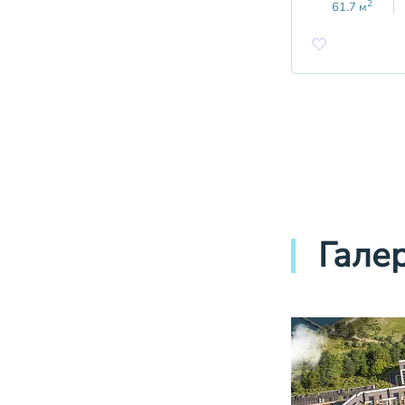
2
61.7
м
Гале