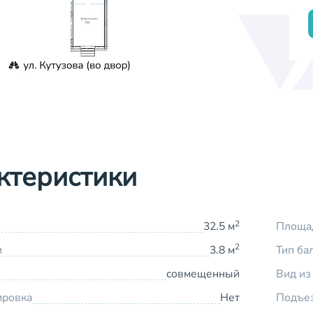
ктеристики
2
32.5 м
Площад
2
и
3.8 м
Тип ба
совмещенный
Вид из
ировка
Нет
Подъе