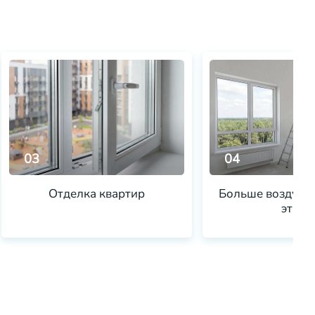
03
04
Отделка квартир
Больше воздуха 
этаже