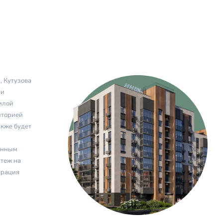
, Кутузова
ии
илой
иторией
акже будет
енным
теж на
трация