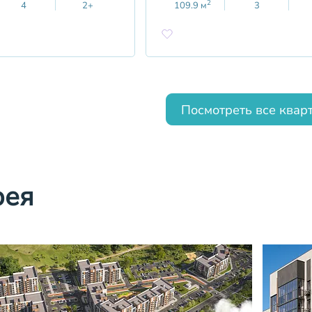
2
4
2+
109.9
м
3
Посмотреть все квар
рея