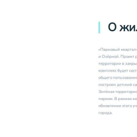
О жи
«Парковый квартал»
и Озёрной. Проект 
территории в закр
комплекс будет сос
общего пользования
построен детский са
Зелёная территория
парком. В рамках к
обновление этого у
города.