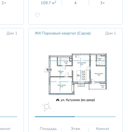
2
2+
109.7
м
4
3+
Дом 1
ЖК Парковый квартал (Саров)
Дом 1
омнат
Площадь
Этаж
Комнат