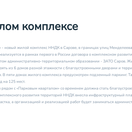
лом комплексе
 - новый жилой комплекс ННДК в Сарове, в границах улиц Менделеева
реализуется в рамках первого в России договора о комплексном развит
ытом административно-территориальном образовании - ЗАТО Саров. Ж
тоять из 6 домов разной этажности с благоустроенными дворами и терр
. В пяти домах жилого комплекса предусмотрен подземный паркинг. Т
д на 125 мест.
 рядом с «Парковым кварталом» со временем должна стать благоустро
омплексного развития территорий ННДК внесла инфраструктурный пла
частка, а организацией и реализацией работ будет заниматься админис