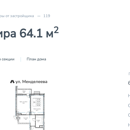
ры от застройщика
119
2
ра 64.1 м
 секции
План дома