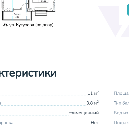
ктеристики
2
11 м
Площад
2
и
3.8 м
Тип ба
совмещенный
Вид из
ировка
Нет
Подъе