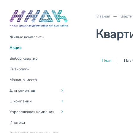
Главная
Кварти
Кварти
Жилые комплексы
Акции
О компании
О компании
Акции
Трейд-Ин
Руководство
Для жителей
Выбор квартир
План
План
Материнский капитал
Социальная
Госуслуги Дом
Ситибоксы
ответственность
Выдача ключей
Контакты
Машино-места
Вакансии
Оформление
Для клиентов
собственности
Новости
О компании
Возврат налогового вычета
Контакты для СМИ
Управляющая компания
Покупка онлайн
СМИ о нас
Ипотека
Инвестиции в
недвижимость