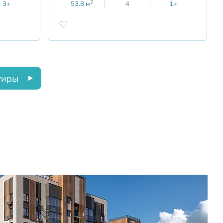
2
3+
53.8
м
4
1+
тиры