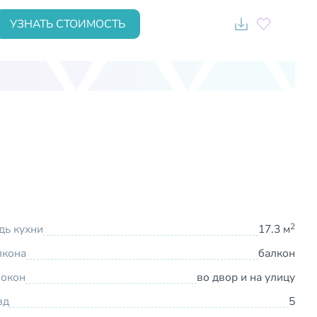
УЗНАТЬ СТОИМОСТЬ
2
ь кухни
17.3 м
лкона
балкон
 окон
во двор и на улицу
зд
5