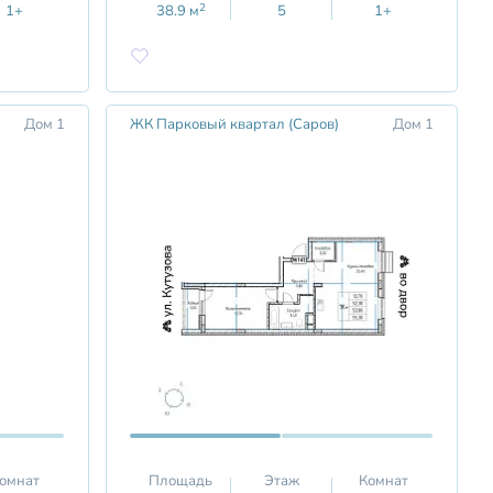
2
1+
38.9
м
5
1+
Дом 1
ЖК Парковый квартал (Саров)
Дом 1
омнат
Площадь
Этаж
Комнат