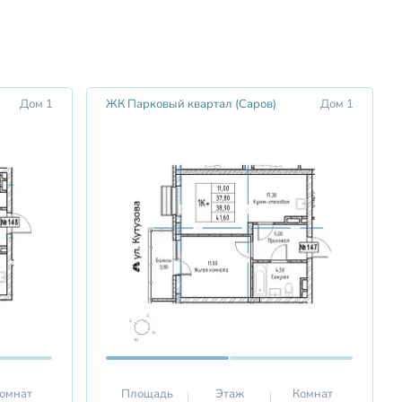
Дом 1
ЖК Парковый квартал (Саров)
Дом 1
омнат
Площадь
Этаж
Комнат