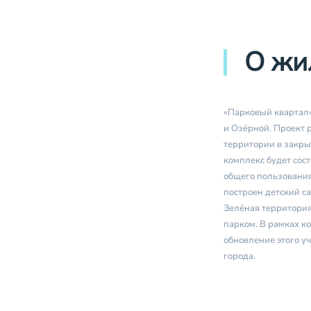
О жи
«Парковый квартал»
и Озёрной. Проект 
территории в закр
комплекс будет сос
общего пользования
построен детский са
Зелёная территория
парком. В рамках к
обновление этого у
города.