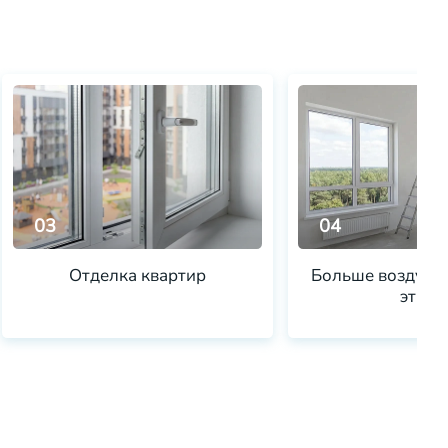
03
04
Отделка квартир
Больше воздуха 
этаже