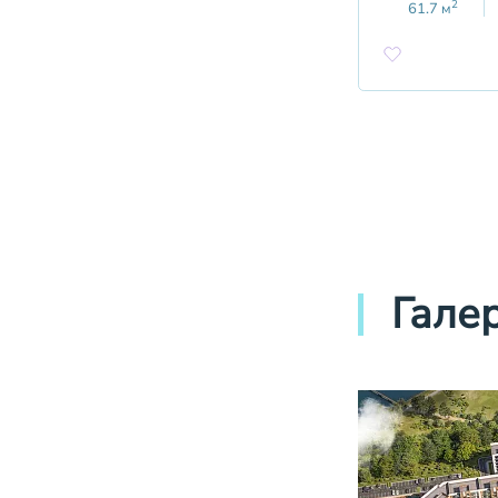
2
61.7
м
Гале