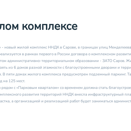
лом комплексе
 - новый жилой комплекс ННДК в Сарове, в границах улиц Менделеева
реализуется в рамках первого в России договора о комплексном развит
ытом административно-территориальном образовании - ЗАТО Саров. Ж
тоять из 6 домов разной этажности с благоустроенными дворами и терр
. В пяти домах жилого комплекса предусмотрен подземный паркинг. Т
д на 125 мест.
 рядом с «Парковым кварталом» со временем должна стать благоустро
омплексного развития территорий ННДК внесла инфраструктурный пла
частка, а организацией и реализацией работ будет заниматься админис