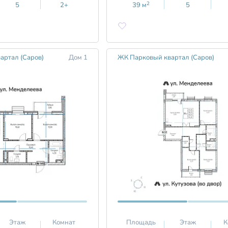
2
5
2+
39
м
5
артал (Саров)
Дом 1
ЖК Парковый квартал (Саров)
Этаж
Комнат
Площадь
Этаж
К