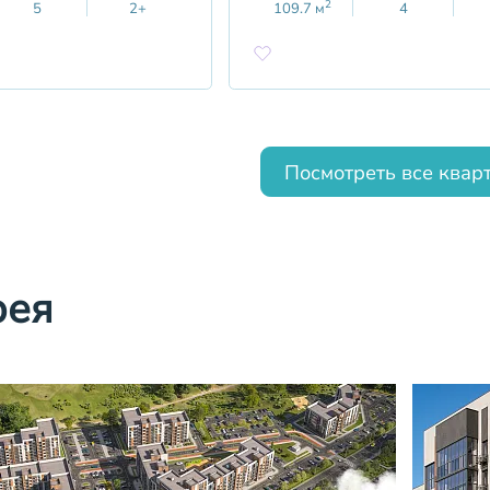
2
5
2+
109.7
м
4
Посмотреть все квар
рея