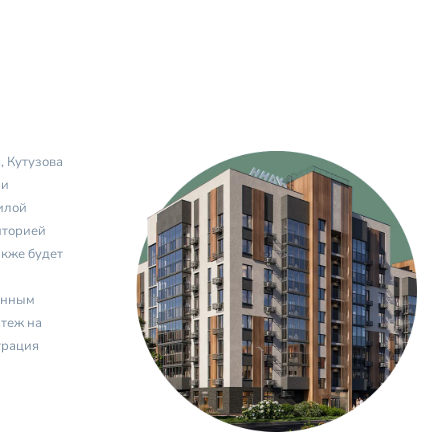
, Кутузова
ии
илой
иторией
акже будет
енным
теж на
трация