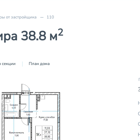
ры от застройщика
110
2
ра 38.8 м
 секции
План дома