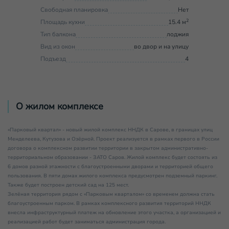
Свободная планировка
Нет
2
Площадь кухни
15.4 м
Тип балкона
лоджия
Вид из окон
во двор и на улицу
Подъезд
4
О жилом комплексе
«Парковый квартал» - новый жилой комплекс ННДК в Сарове, в границах улиц
Менделеева, Кутузова и Озёрной. Проект реализуется в рамках первого в России
договора о комплексном развитии территории в закрытом административно-
территориальном образовании - ЗАТО Саров. Жилой комплекс будет состоять из
6 домов разной этажности с благоустроенными дворами и территорией общего
пользования. В пяти домах жилого комплекса предусмотрен подземный паркинг.
Также будет построен детский сад на 125 мест.
Зелёная территория рядом с «Парковым кварталом» со временем должна стать
благоустроенным парком. В рамках комплексного развития территорий ННДК
внесла инфраструктурный платеж на обновление этого участка, а организацией и
реализацией работ будет заниматься администрация города.