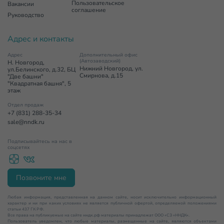
Пользовательское
Вакансии
соглашение
Руководство
Адрес и контакты
Адрес
Дополнительный офис
(Автозаводский)
Н. Новгород,
Нижний Новгород, ул.
ул.Белинского, д.32, БЦ
Смирнова, д.15
"Две башни"
"Квадратная башня", 5
этаж
Отдел продаж
+7 (831) 288-35-34
sale@nndk.ru
Подписывайтесь на нас в
соцсетях
Позвоните мне
Любая информация, представленная на данном сайте, носит исключительно информационный
характер и ни при каких условиях не является публичной офертой, определяемой положениями
статьи 437 ГК РФ.
Все права на публикуемые на сайте нндк.рф материалы принадлежат ООО «СЗ «ННДК».
Пользователь уведомлен, что любые материалы, размещенные на сайте, являются объектами