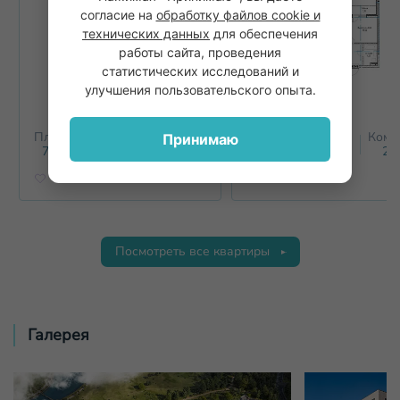
согласие на
обработку файлов cookie и
технических данных
для обеспечения
работы сайта, проведения
статистических исследований и
улучшения пользовательского опыта.
Площадь
Этаж
Комнат
Площадь
Этаж
Комн
Принимаю
2
2
71.6
м
5
2+
61.7
м
5
2+
Посмотреть все квартиры
Галерея