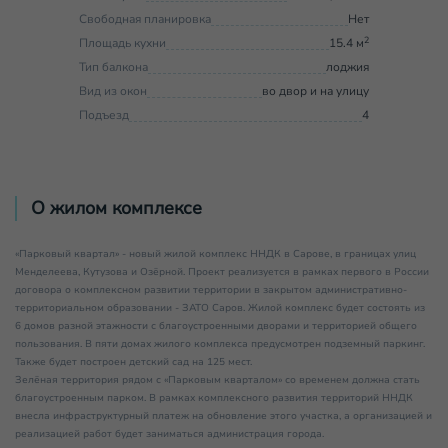
Свободная планировка
Нет
2
Площадь кухни
15.4 м
Тип балкона
лоджия
Вид из окон
во двор и на улицу
Подъезд
4
О жилом комплексе
«Парковый квартал» - новый жилой комплекс ННДК в Сарове, в границах улиц
Менделеева, Кутузова и Озёрной. Проект реализуется в рамках первого в России
договора о комплексном развитии территории в закрытом административно-
территориальном образовании - ЗАТО Саров. Жилой комплекс будет состоять из
6 домов разной этажности с благоустроенными дворами и территорией общего
пользования. В пяти домах жилого комплекса предусмотрен подземный паркинг.
Также будет построен детский сад на 125 мест.
Зелёная территория рядом с «Парковым кварталом» со временем должна стать
благоустроенным парком. В рамках комплексного развития территорий ННДК
внесла инфраструктурный платеж на обновление этого участка, а организацией и
реализацией работ будет заниматься администрация города.