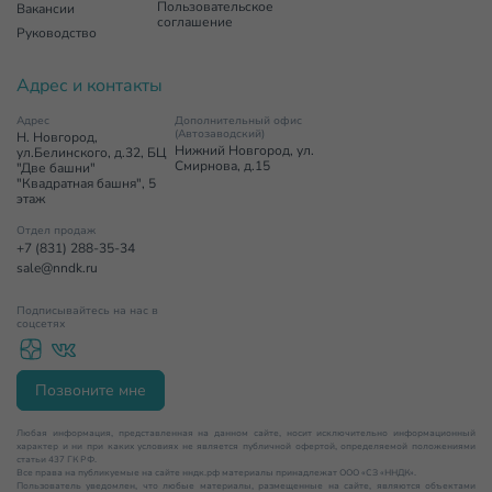
Пользовательское
Вакансии
соглашение
Руководство
Адрес и контакты
Адрес
Дополнительный офис
(Автозаводский)
Н. Новгород,
Нижний Новгород, ул.
ул.Белинского, д.32, БЦ
Смирнова, д.15
"Две башни"
"Квадратная башня", 5
этаж
Отдел продаж
+7 (831) 288-35-34
sale@nndk.ru
Подписывайтесь на нас в
соцсетях
Позвоните мне
Любая информация, представленная на данном сайте, носит исключительно информационный
характер и ни при каких условиях не является публичной офертой, определяемой положениями
статьи 437 ГК РФ.
Все права на публикуемые на сайте нндк.рф материалы принадлежат ООО «СЗ «ННДК».
Пользователь уведомлен, что любые материалы, размещенные на сайте, являются объектами