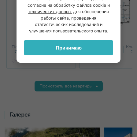
согласие на
обработку файлов cookie и
технических данных
для обеспечения
работы сайта, проведения
статистических исследований и
улучшения пользовательского опыта.
Площадь
Этаж
Комнат
Площадь
Этаж
Комн
Принимаю
2
2
71.6
м
5
2+
61.7
м
5
2+
Посмотреть все квартиры
Галерея