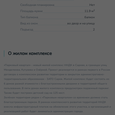
Свободная планировка
Нет
2
Площадь кухни
11.9 м
Тип балкона
балкон
Вид из окон
во двор и на улицу
Подъезд
2
О жилом комплексе
«Парковый квартал» - новый жилой комплекс ННДК в Сарове, в границах улиц
Менделеева, Кутузова и Озёрной. Проект реализуется в рамках первого в России
договора о комплексном развитии территории в закрытом административно-
территориальном образовании - ЗАТО Саров. Жилой комплекс будет состоять из
6 домов разной этажности с благоустроенными дворами и территорией общего
пользования. В пяти домах жилого комплекса предусмотрен подземный паркинг.
Также будет построен детский сад на 125 мест.
Зелёная территория рядом с «Парковым кварталом» со временем должна стать
благоустроенным парком. В рамках комплексного развития территорий ННДК
внесла инфраструктурный платеж на обновление этого участка, а организацией и
реализацией работ будет заниматься администрация города.