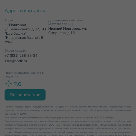
Адрес и контакты
Адрес
Дополнительный офис
(Автозаводский)
Н. Новгород,
Нижний Новгород, ул.
ул.Белинского, д.32, БЦ
Смирнова, д.15
"Две башни"
"Квадратная башня", 5
этаж
Отдел продаж
+7 (831) 288-35-34
sale@nndk.ru
Подписывайтесь на нас в
соцсетях
Позвоните мне
Любая информация, представленная на данном сайте, носит исключительно информационный
характер и ни при каких условиях не является публичной офертой, определяемой положениями
статьи 437 ГК РФ.
Все права на публикуемые на сайте нндк.рф материалы принадлежат ООО «СЗ «ННДК».
Пользователь уведомлен, что любые материалы, размещенные на сайте, являются объектами
интеллектуальной собственности ООО «СЗ «ННДК» (Правообладателя). Пользователь не вправе
осуществлять какие-либо действия с объектами интеллектуальной собственности, в противном
случае, Правообладатель оставляет за собой право на взыскание штрафов, предусмотренных
законодательством РФ, а также на обращение в компетентные органы за защитой своих прав и