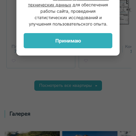
технических данных
для обеспечения
работы сайта, проведения
статистических исследований и
улучшения пользовательского опыта.
Принимаю
Площадь
Этаж
Комнат
Площадь
Этаж
Комн
2
2
71.6
м
5
2+
39
м
5
1+
Посмотреть все квартиры
Галерея