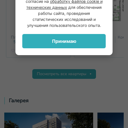
согласие на
обработку файлов cookie и
технических данных
для обеспечения
работы сайта, проведения
статистических исследований и
улучшения пользовательского опыта.
Площадь
Этаж
Комнат
Площадь
Этаж
Комн
Принимаю
2
2
59.8
м
17
2+
60
м
17
2
Посмотреть все квартиры
Галерея