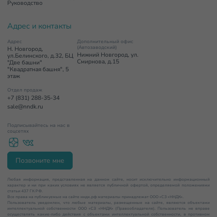
Руководство
Адрес и контакты
Адрес
Дополнительный офис
(Автозаводский)
Н. Новгород,
Нижний Новгород, ул.
ул.Белинского, д.32, БЦ
Смирнова, д.15
"Две башни"
"Квадратная башня", 5
этаж
Отдел продаж
+7 (831) 288-35-34
sale@nndk.ru
Подписывайтесь на нас в
соцсетях
Позвоните мне
Любая информация, представленная на данном сайте, носит исключительно информационный
характер и ни при каких условиях не является публичной офертой, определяемой положениями
статьи 437 ГК РФ.
Все права на публикуемые на сайте нндк.рф материалы принадлежат ООО «СЗ «ННДК».
Пользователь уведомлен, что любые материалы, размещенные на сайте, являются объектами
интеллектуальной собственности ООО «СЗ «ННДК» (Правообладателя). Пользователь не вправе
осуществлять какие-либо действия с объектами интеллектуальной собственности, в противном