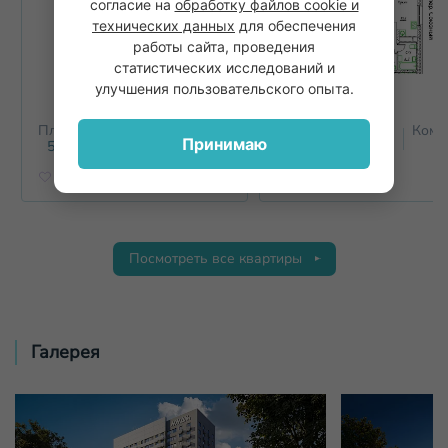
согласие на
обработку файлов cookie и
технических данных
для обеспечения
работы сайта, проведения
статистических исследований и
улучшения пользовательского опыта.
Площадь
Этаж
Комнат
Площадь
Этаж
Комн
Принимаю
2
2
59.8
м
17
2+
60
м
17
2
Посмотреть все квартиры
Галерея