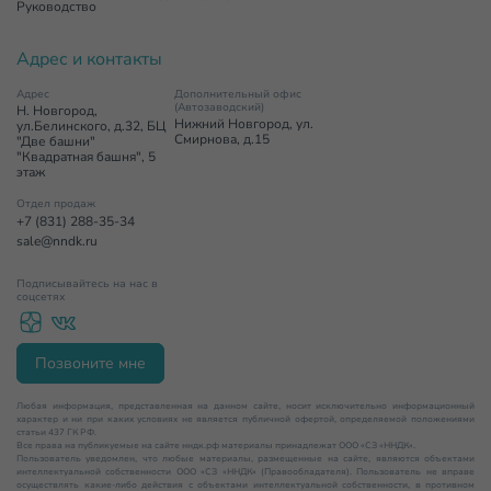
Руководство
Адрес и контакты
Адрес
Дополнительный офис
(Автозаводский)
Н. Новгород,
Нижний Новгород, ул.
ул.Белинского, д.32, БЦ
Смирнова, д.15
"Две башни"
"Квадратная башня", 5
этаж
Отдел продаж
+7 (831) 288-35-34
sale@nndk.ru
Подписывайтесь на нас в
соцсетях
Позвоните мне
Любая информация, представленная на данном сайте, носит исключительно информационный
характер и ни при каких условиях не является публичной офертой, определяемой положениями
статьи 437 ГК РФ.
Все права на публикуемые на сайте нндк.рф материалы принадлежат ООО «СЗ «ННДК».
Пользователь уведомлен, что любые материалы, размещенные на сайте, являются объектами
интеллектуальной собственности ООО «СЗ «ННДК» (Правообладателя). Пользователь не вправе
осуществлять какие-либо действия с объектами интеллектуальной собственности, в противном