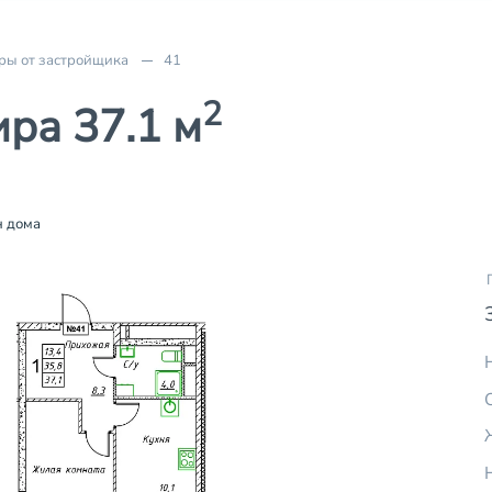
ры от застройщика
41
2
ра 37.1 м
 дома