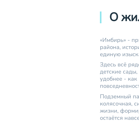
О жи
«Имбирь» - пр
района, истор
единую изыск
Здесь всё ряд
детские сады,
удобнее - ка
повседневност
Подземный па
колясочная, с
жизни, формир
остаётся навсе