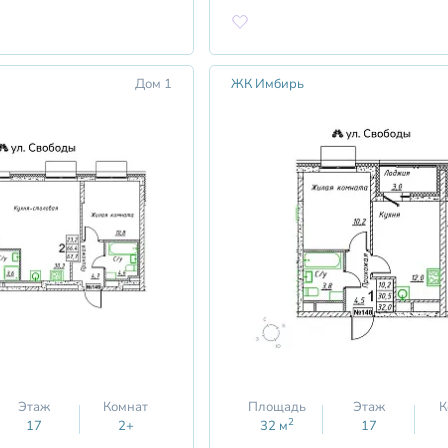
Дом 1
ЖК Имбирь
Этаж
Комнат
Площадь
Этаж
К
2
17
2+
32
м
17