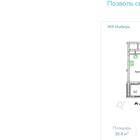
Позволь с
ЖК Имбирь
Площадь
2
36.8
м