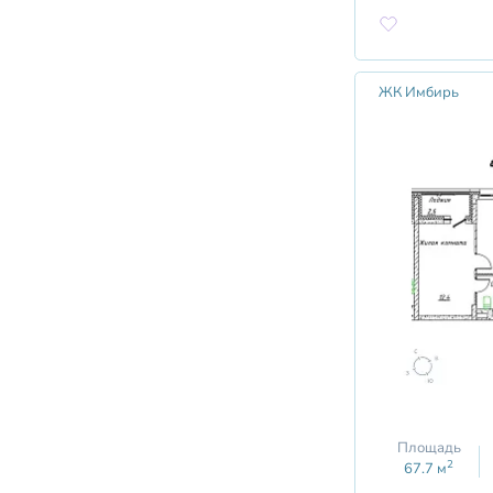
ЖК Имбирь
Площадь
2
67.7
м