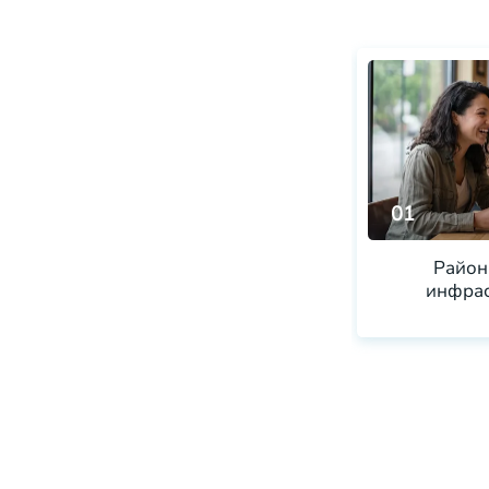
01
Район
инфрас