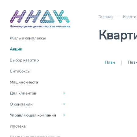
Главная
Кварти
Кварти
Жилые комплексы
Акции
О компании
О компании
Акции
Трейд-Ин
Руководство
Для жителей
Выбор квартир
План
План
Материнский капитал
Социальная
Госуслуги Дом
Ситибоксы
ответственность
Выдача ключей
Контакты
Машино-места
Вакансии
Оформление
Для клиентов
собственности
Новости
О компании
Возврат налогового вычета
Контакты для СМИ
Управляющая компания
Покупка онлайн
СМИ о нас
Ипотека
Инвестиции в
недвижимость