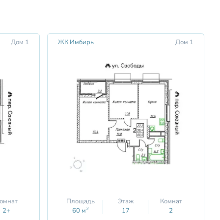
Дом 1
ЖК Имбирь
Дом 1
омнат
Площадь
Этаж
Комнат
2
2+
60
м
17
2