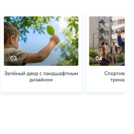
03
04
Зелёный двор с ландшафтным
Спортивная 
дизайном
тренажёр