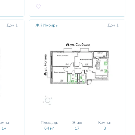
Дом 1
ЖК Имбирь
Дом 1
омнат
Площадь
Этаж
Комнат
2
1+
64
м
17
3