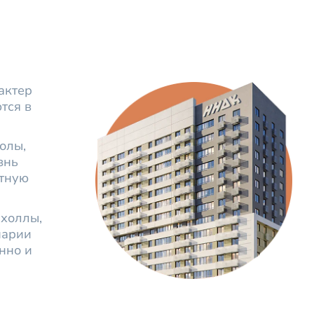
актер
тся в
олы,
знь
ртную
 холлы,
нарии
нно и