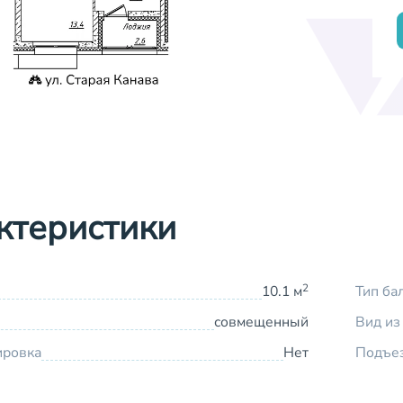
ктеристики
2
10.1 м
Тип ба
совмещенный
Вид из
ировка
Нет
Подъе