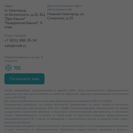
Адрес
Дополнительный офис
(Автозаводский)
Н. Новгород,
Нижний Новгород, ул.
ул.Белинского, д.32, БЦ
Смирнова, д.15
"Две башни"
"Квадратная башня", 5
этаж
Отдел продаж
+7 (831) 288-35-34
sale@nndk.ru
Подписывайтесь на нас в
соцсетях
Позвоните мне
Любая информация, представленная на данном сайте, носит исключительно информационный
характер и ни при каких условиях не является публичной офертой, определяемой положениями
статьи 437 ГК РФ.
Все права на публикуемые на сайте нндк.рф материалы принадлежат ООО «СЗ «ННДК».
Пользователь уведомлен, что любые материалы, размещенные на сайте, являются объектами
интеллектуальной собственности ООО «СЗ «ННДК» (Правообладателя). Пользователь не вправе
осуществлять какие-либо действия с объектами интеллектуальной собственности, в противном
случае, Правообладатель оставляет за собой право на взыскание штрафов, предусмотренных
законодательством РФ, а также на обращение в компетентные органы за защитой своих прав и
законных интересов.
Визуализации (рендеры) объектов являются ориентировочными, носят информационный характер
и могут отличаться от действительности. Застройщик вправе вносить изменения в проект в