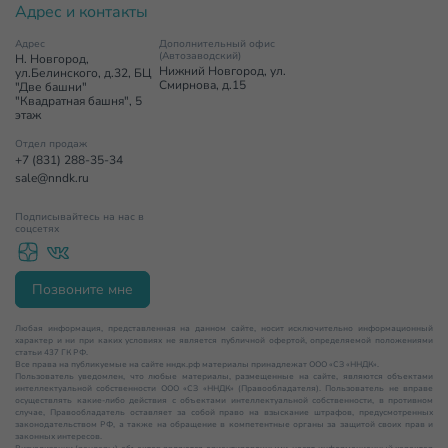
Адрес и контакты
Адрес
Дополнительный офис
(Автозаводский)
Н. Новгород,
Нижний Новгород, ул.
ул.Белинского, д.32, БЦ
Смирнова, д.15
"Две башни"
"Квадратная башня", 5
этаж
Отдел продаж
+7 (831) 288-35-34
sale@nndk.ru
Подписывайтесь на нас в
соцсетях
Позвоните мне
Любая информация, представленная на данном сайте, носит исключительно информационный
характер и ни при каких условиях не является публичной офертой, определяемой положениями
статьи 437 ГК РФ.
Все права на публикуемые на сайте нндк.рф материалы принадлежат ООО «СЗ «ННДК».
Пользователь уведомлен, что любые материалы, размещенные на сайте, являются объектами
интеллектуальной собственности ООО «СЗ «ННДК» (Правообладателя). Пользователь не вправе
осуществлять какие-либо действия с объектами интеллектуальной собственности, в противном
случае, Правообладатель оставляет за собой право на взыскание штрафов, предусмотренных
законодательством РФ, а также на обращение в компетентные органы за защитой своих прав и
законных интересов.