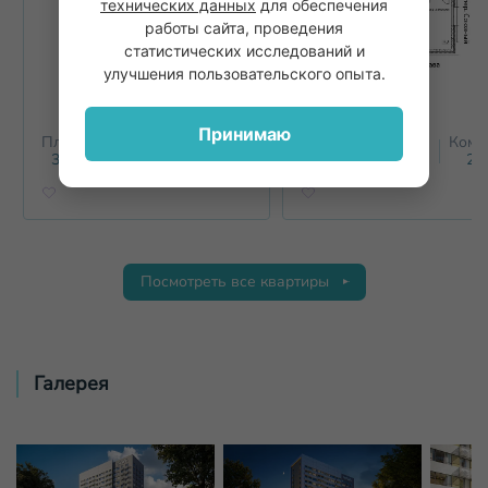
технических данных
для обеспечения
работы сайта, проведения
статистических исследований и
улучшения пользовательского опыта.
Принимаю
Площадь
Этаж
Комнат
Площадь
Этаж
Комн
2
2
36.8
м
17
1+
59.8
м
17
2+
Посмотреть все квартиры
Галерея