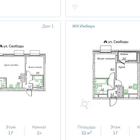
Дом 1
ЖК Имбирь
Этаж
Комнат
Площадь
Этаж
К
2
17
2+
32
м
17