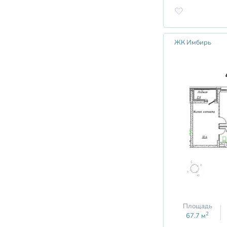
ЖК Имбирь
Площадь
2
67.7
м