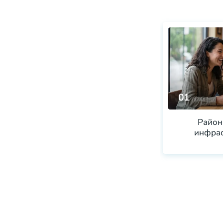
01
Район
инфрас