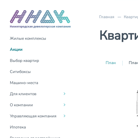
Главная
Кварти
Кварти
Жилые комплексы
Акции
О компании
О компании
Акции
Трейд-Ин
Руководство
Для жителей
Выбор квартир
План
План
Материнский капитал
Социальная
Госуслуги Дом
Ситибоксы
ответственность
Выдача ключей
Контакты
Машино-места
Вакансии
Оформление
Для клиентов
собственности
Новости
О компании
Возврат налогового вычета
Контакты для СМИ
Управляющая компания
Покупка онлайн
СМИ о нас
Ипотека
Инвестиции в
недвижимость