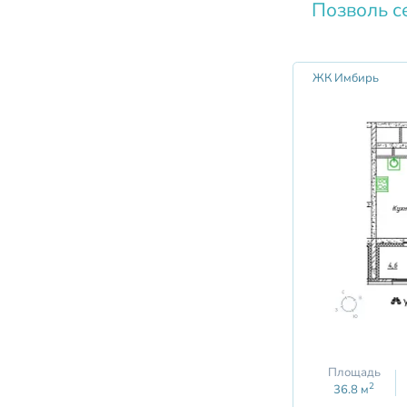
Позволь с
ЖК Имбирь
Площадь
2
36.8
м