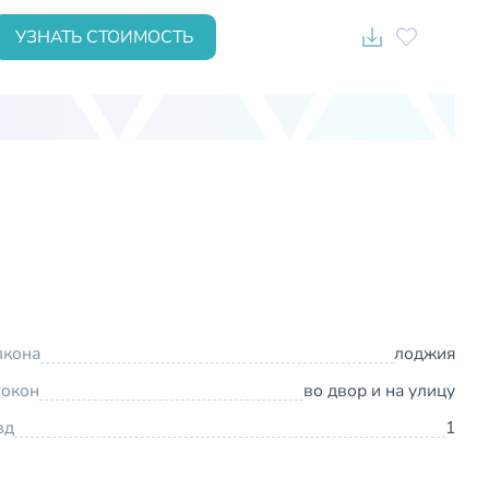
УЗНАТЬ СТОИМОСТЬ
лкона
лоджия
 окон
во двор и на улицу
зд
1