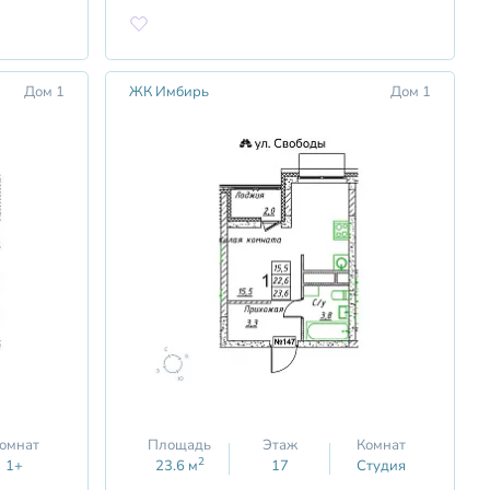
Дом 1
ЖК Имбирь
Дом 1
омнат
Площадь
Этаж
Комнат
2
1+
23.6
м
17
Студия