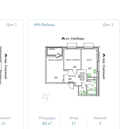
Дом 1
ЖК Имбирь
Дом 1
омнат
Площадь
Этаж
Комнат
2
2+
60
м
17
2