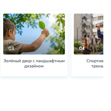
03
04
Зелёный двор с ландшафтным
Спортивная 
дизайном
тренажёр