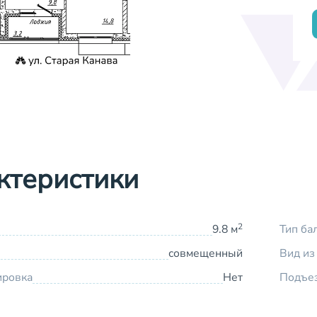
ктеристики
2
9.8 м
Тип ба
совмещенный
Вид из
ировка
Нет
Подъе