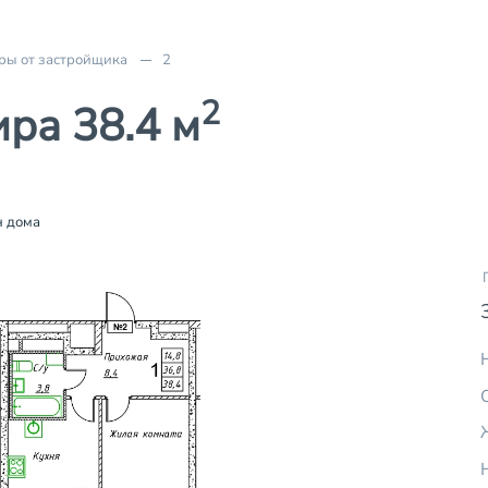
ры от застройщика
2
2
ра 38.4 м
 дома