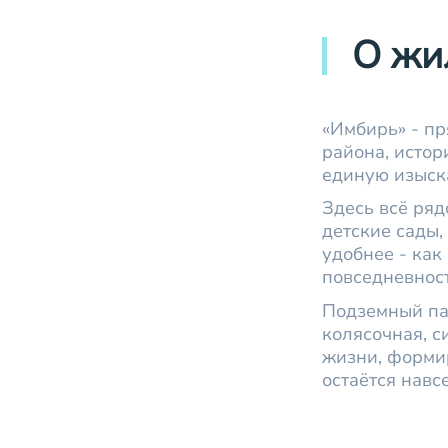
О жи
«Имбирь» - пр
района, истор
единую изыск
Здесь всё ряд
детские сады,
удобнее - ка
повседневност
Подземный па
колясочная, с
жизни, формир
остаётся навсе