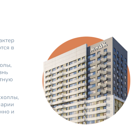
актер
тся в
олы,
знь
ртную
 холлы,
нарии
нно и