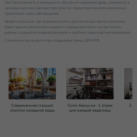
Уют, безопасность и камерность обеспечит закрытый двор, а близость к
лесному массиву сделают прогулки по территории жилого комплекса
приятными и расслабляющими!
Яркий и вкусный, как знакомая всем с детства ягода, жилой комплекс
будет удачно расположен вдали от городской суеты, но при этом в
районе с развитой инфраструктурой и удобной транспортной развязкой.
Строительство ведется при поддержке банка ДОМ.РФ
01
02
03
Современная станция
Сити-боксы на -1 этаже
2 с
очистки холодной воды
для каждой квартиры