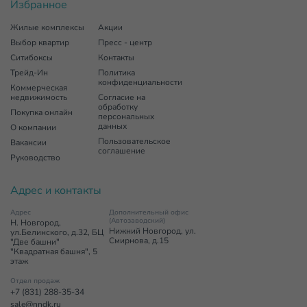
Избранное
Жилые комплексы
Акции
Выбор квартир
Пресс - центр
Ситибоксы
Контакты
Трейд-Ин
Политика
конфиденциальности
Коммерческая
недвижимость
Согласие на
обработку
Покупка онлайн
персональных
данных
О компании
Пользовательское
Вакансии
соглашение
Руководство
Адрес и контакты
Адрес
Дополнительный офис
(Автозаводский)
Н. Новгород,
Нижний Новгород, ул.
ул.Белинского, д.32, БЦ
Смирнова, д.15
"Две башни"
"Квадратная башня", 5
этаж
Отдел продаж
+7 (831) 288-35-34
sale@nndk.ru