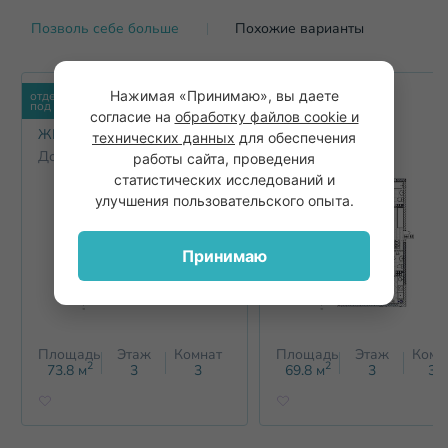
Позволь себе больше
Похожие варианты
Нажимая «Принимаю», вы даете
отделка
отделка
под ключ
под ключ
согласие на
обработку файлов cookie и
ЖК Смородина
ЖК Смородина
технических данных
для обеспечения
Дом 2
Дом 2
работы сайта, проведения
статистических исследований и
улучшения пользовательского опыта.
Принимаю
Площадь
Этаж
Комнат
Площадь
Этаж
Комн
2
2
73.8
м
3
3
69.8
м
3
3+