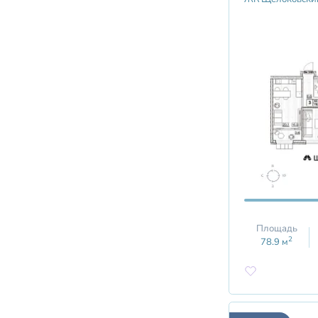
Площадь
2
78.9
м