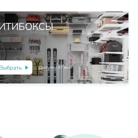
ИТИБОКСЫ
Выбрать
Доступно
37
мест
в,