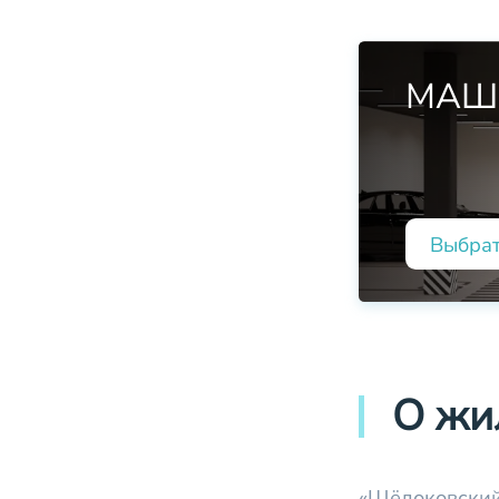
МАШ
Выбра
О жи
«Щёлоковский