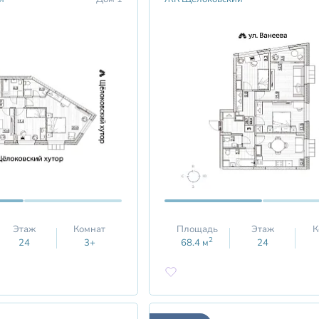
Этаж
Комнат
Площадь
Этаж
К
2
24
3+
68.4
м
24