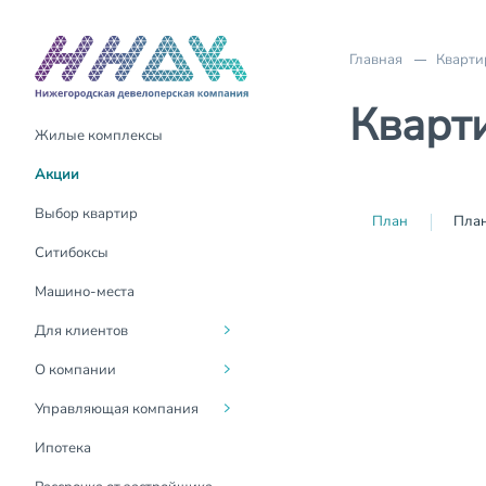
Главная
Кварти
Кварти
Жилые комплексы
Акции
О компании
О компании
Акции
Трейд-Ин
Руководство
Для жителей
Выбор квартир
План
План
Материнский капитал
Социальная
Госуслуги Дом
Ситибоксы
ответственность
Выдача ключей
Контакты
Машино-места
Вакансии
Оформление
Для клиентов
собственности
Новости
О компании
Возврат налогового вычета
Контакты для СМИ
Управляющая компания
Покупка онлайн
СМИ о нас
Ипотека
Инвестиции в
недвижимость