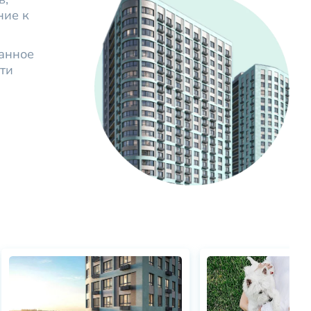
ние к
анное
ти