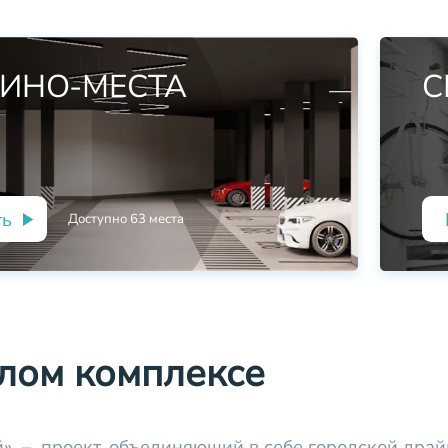
ИНО-МЕСТА
С
ть
Доступно
63
места
лом комплексе
» – проект, объединяющий в себе городской драй