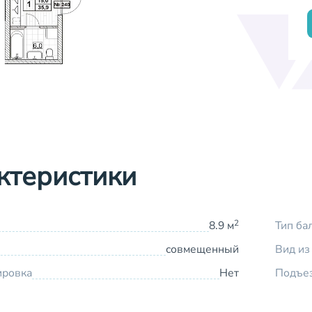
ктеристики
2
8.9 м
Тип ба
совмещенный
Вид из
ировка
Нет
Подъе