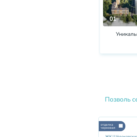
01
Уникаль
Позволь с
отделка
черновая
ЖК Щёлоковски