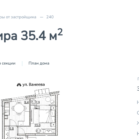
ры от застройщика
240
2
ра 35.4 м
 секции
План дома