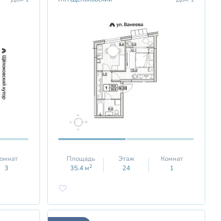
омнат
Площадь
Этаж
Комнат
2
3
35.4
м
24
1