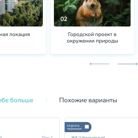
02
ная локация
Городской проект в
окружении природы
ебе больше
Похожие варианты
отделка
черновая
й
Дом 1
ЖК Щёлоковский