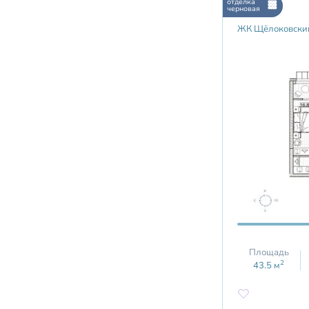
отделка
черновая
ЖК Щёлоковски
Площадь
2
43.5
м