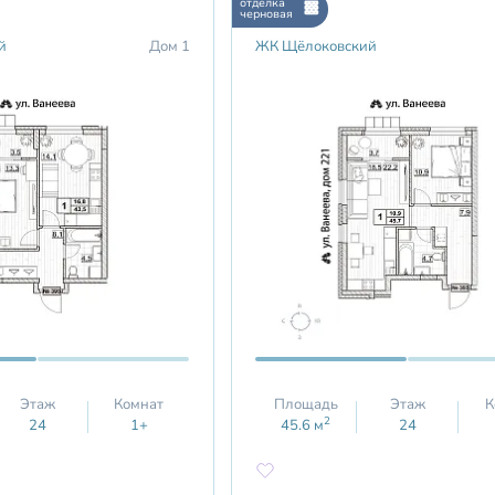
отделка
черновая
й
Дом 1
ЖК Щёлоковский
Этаж
Комнат
Площадь
Этаж
К
2
24
1+
45.6
м
24