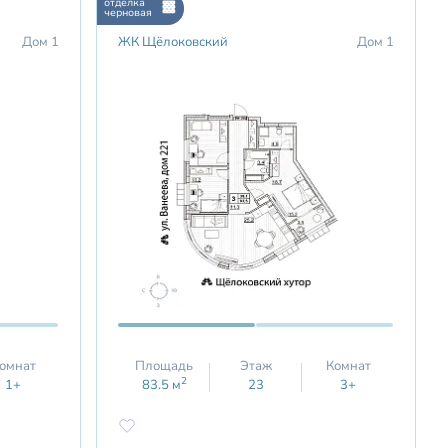
отделка
черновая
Дом 1
ЖК Щёлоковский
Дом 1
омнат
Площадь
Этаж
Комнат
2
1+
83.5
м
23
3+