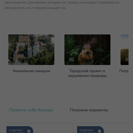
пространство для жизни, которое не только учитывает потребности
резидентов, но и предвосхищает их.
01
02
03
Уникальная локация
Городской проект в
Потряс
окружении природы
Позволь себе больше
Похожие варианты
отделка
отделка
черновая
черновая