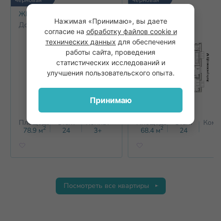
ЖК Щёлоковский
ЖК Щёлоковский
Нажимая «Принимаю», вы даете
Дом 1
Дом 1
согласие на
обработку файлов cookie и
технических данных
для обеспечения
работы сайта, проведения
статистических исследований и
улучшения пользовательского опыта.
Принимаю
Площадь
Этаж
Комнат
Площадь
Этаж
Комн
2
2
78.9
м
24
3+
68.4
м
24
3
Посмотреть все квартиры