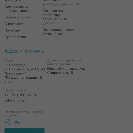
Трейд-Ин
Политика
конфиденциальности
Коммерческая
недвижимость
Согласие на
обработку
Покупка онлайн
персональных
данных
О компании
Пользовательское
Вакансии
соглашение
Руководство
Адрес и контакты
Адрес
Дополнительный офис
(Автозаводский)
Н. Новгород,
Нижний Новгород, ул.
ул.Белинского, д.32, БЦ
Смирнова, д.15
"Две башни"
"Квадратная башня", 5
этаж
Отдел продаж
+7 (831) 288-35-34
sale@nndk.ru
Подписывайтесь на нас в
соцсетях