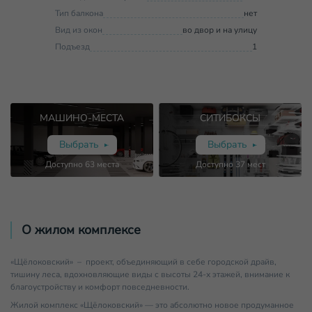
Тип балкона
нет
Вид из окон
во двор и на улицу
Подъезд
1
МАШИНО-МЕСТА
СИТИБОКСЫ
Выбрать
Выбрать
Доступно
63
места
Доступно
37
мест
О жилом комплексе
«Щёлоковский» – проект, объединяющий в себе городской драйв,
тишину леса, вдохновляющие виды с высоты 24-х этажей, внимание к
благоустройству и комфорт повседневности.
Жилой комплекс «Щёлоковский» — это абсолютно новое продуманное