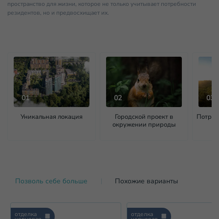
пространство для жизни, которое не только учитывает потребности
резидентов, но и предвосхищает их.
01
02
03
Уникальная локация
Городской проект в
Потряс
окружении природы
Позволь себе больше
Похожие варианты
отделка
отделка
черновая
черновая