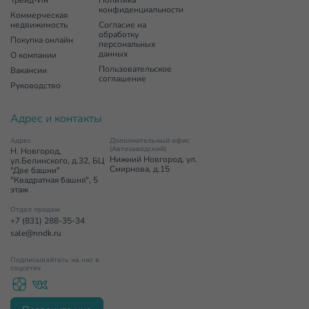
Трейд-Ин
Политика
конфиденциальности
Коммерческая
недвижимость
Согласие на
обработку
Покупка онлайн
персональных
данных
О компании
Пользовательское
Вакансии
соглашение
Руководство
Адрес и контакты
Адрес
Дополнительный офис
(Автозаводский)
Н. Новгород,
Нижний Новгород, ул.
ул.Белинского, д.32, БЦ
Смирнова, д.15
"Две башни"
"Квадратная башня", 5
этаж
Отдел продаж
+7 (831) 288-35-34
sale@nndk.ru
Подписывайтесь на нас в
соцсетях