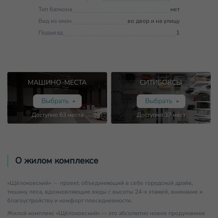
Тип балкона
нет
Вид из окон
во двор и на улицу
Подъезд
1
МАШИНО-МЕСТА
СИТИБОКСЫ
Выбрать
Выбрать
Доступно
63
места
Доступно
37
мест
О жилом комплексе
«Щёлоковский» – проект, объединяющий в себе городской драйв,
тишину леса, вдохновляющие виды с высоты 24-х этажей, внимание к
благоустройству и комфорт повседневности.
Жилой комплекс «Щёлоковский» — это абсолютно новое продуманное