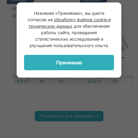
ЖК Щёлоковский
ЖК Щёлоковский
Нажимая «Принимаю», вы даете
Дом 1
Дом 1
согласие на
обработку файлов cookie и
технических данных
для обеспечения
работы сайта, проведения
статистических исследований и
улучшения пользовательского опыта.
Принимаю
Площадь
Этаж
Комнат
Площадь
Этаж
Комн
2
2
78.9
м
24
3+
83.5
м
23
3+
Посмотреть все квартиры