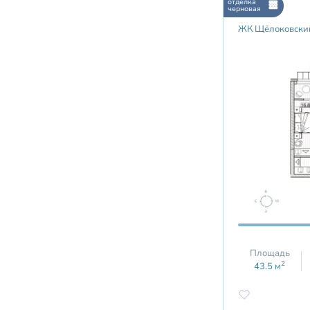
отделка
черновая
ЖК Щёлоковски
Площадь
2
43.5
м