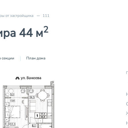
ры от застройщика
111
2
ира 44 м
 секции
План дома