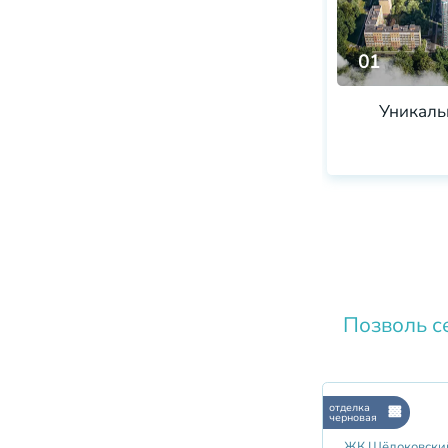
01
Уникаль
Позволь с
отделка
черновая
ЖК Щёлоковски