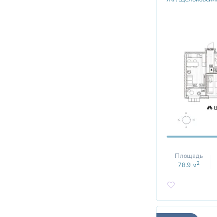
Площадь
2
78.9
м