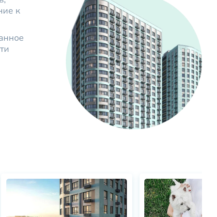
ние к
анное
ти