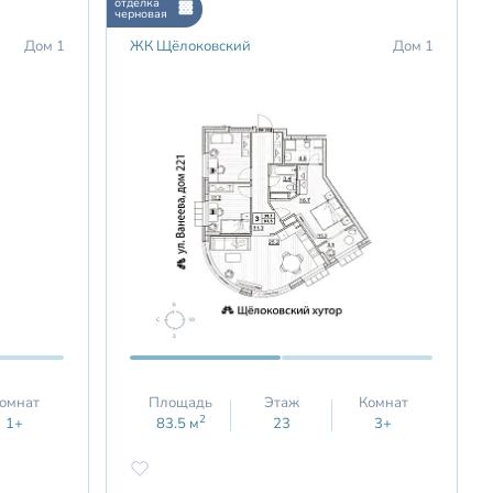
отделка
черновая
Дом 1
ЖК Щёлоковский
Дом 1
омнат
Площадь
Этаж
Комнат
2
1+
83.5
м
23
3+