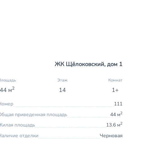
ЖК Щёлоковский, дом 1
Площадь
Этаж
Комнат
2
44 м
14
1+
Номер
111
2
Общая приведенная площадь
44 м
2
Жилая площадь
13.6 м
Наличие отделки
Черновая