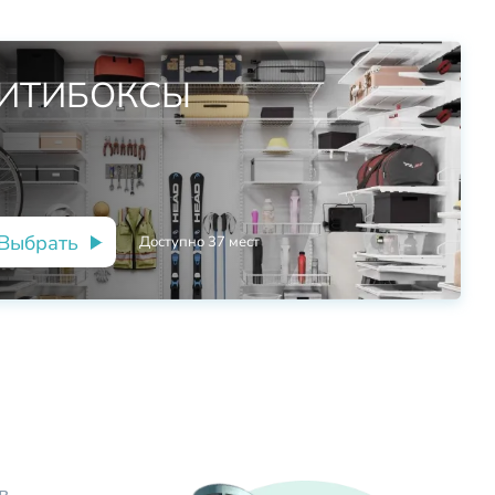
ИТИБОКСЫ
Выбрать
Доступно
37
мест
в,