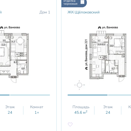
отделка
черновая
й
Дом 1
ЖК Щёлоковский
Этаж
Комнат
Площадь
Этаж
К
2
24
1+
45.6
м
24