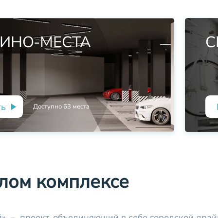
ИНО-МЕСТА
С
ть
Доступно
63
места
лом комплексе
» – проект, объединяющий в себе городской драй