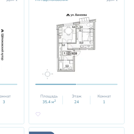
омнат
Площадь
Этаж
Комнат
2
3
35.4
м
24
1