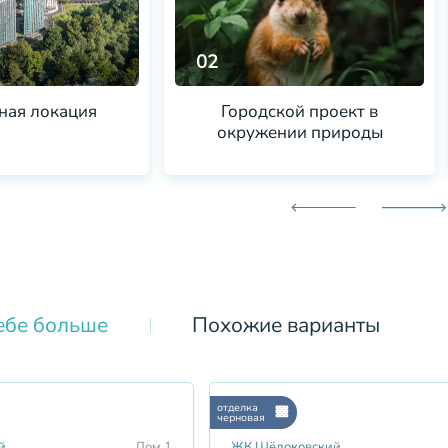
02
ная локация
Городской проект в
окружении природы
ебе больше
Похожие варианты
отделка
черновая
й
Дом 1
ЖК Щёлоковский