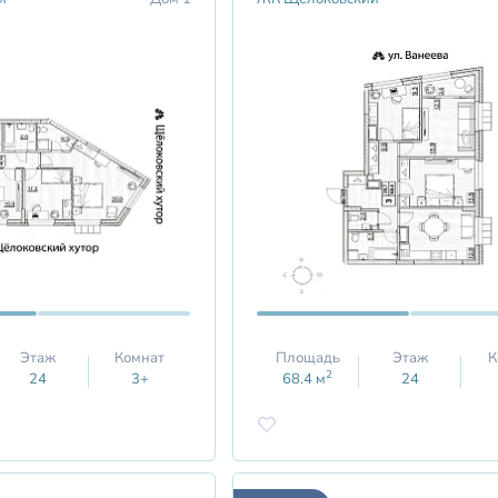
Этаж
Комнат
Площадь
Этаж
К
2
24
3+
68.4
м
24