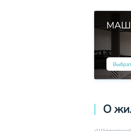
МАШ
Выбра
О жи
«Щёлоковский