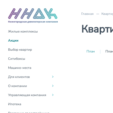
Главная
Кварти
Кварт
Жилые комплексы
Акции
О компании
О компании
Акции
Трейд-Ин
Руководство
Для жителей
Выбор квартир
План
План
Материнский капитал
Социальная
Госуслуги Дом
Ситибоксы
ответственность
Выдача ключей
Контакты
Машино-места
Вакансии
Оформление
Для клиентов
собственности
Новости
О компании
Возврат налогового вычета
Контакты для СМИ
Управляющая компания
Покупка онлайн
СМИ о нас
Ипотека
Инвестиции в
недвижимость